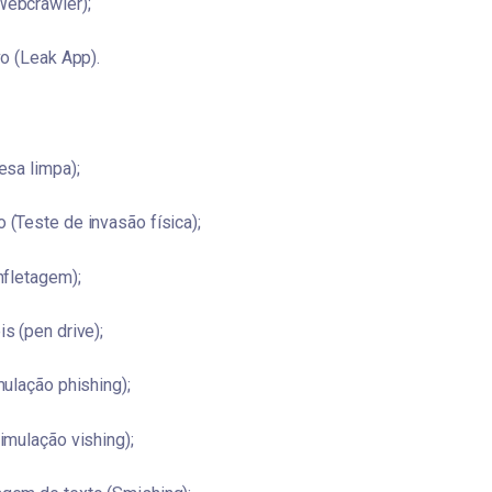
ebcrawler);
o (Leak App).
esa limpa);
(Teste de invasão física);
nfletagem);
s (pen drive);
ulação phishing);
mulação vishing);