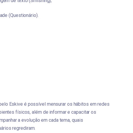
gem de texto (Smishing);
ade (Questionário).
elo Eskive é possível mensurar os hábitos em redes 
ientes físicos, além de informar e capacitar os 
panhar a evolução em cada tema, quais 
rios regrediram. 