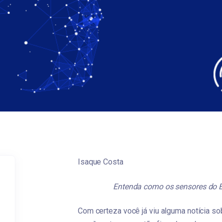
Isaque Costa
Entenda como os sensores do E
Com certeza você já viu alguma notícia 